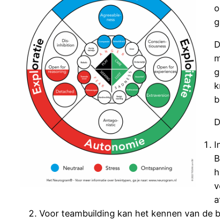
o
g
D
m
g
k
b
D
I
B
h
v
a
Voor teambuilding kan het kennen van de b