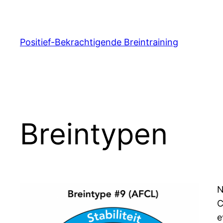
Ga
naar
de
Positief-Bekrachtigende Breintraining
inhoud
Breintypen
N
C
e