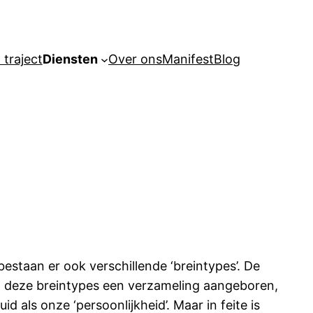
 traject
Diensten
Over ons
Manifest
Blog
estaan er ook verschillende ‘breintypes’. De
t deze breintypes een verzameling aangeboren,
 als onze ‘persoonlijkheid’. Maar in feite is